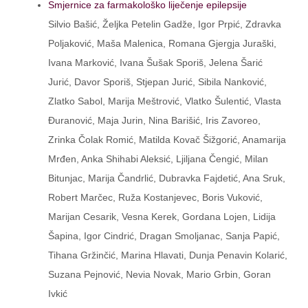
Smjernice za farmakološko liječenje epilepsije
Silvio Bašić, Željka Petelin Gadže, Igor Prpić, Zdravka
Poljaković, Maša Malenica, Romana Gjergja Juraški,
Ivana Marković, Ivana Šušak Sporiš, Jelena Šarić
Jurić, Davor Sporiš, Stjepan Jurić, Sibila Nanković,
Zlatko Sabol, Marija Meštrović, Vlatko Šulentić, Vlasta
Đuranović, Maja Jurin, Nina Barišić, Iris Zavoreo,
Zrinka Čolak Romić, Matilda Kovač Šižgorić, Anamarija
Mrđen, Anka Shihabi Aleksić, Ljiljana Čengić, Milan
Bitunjac, Marija Čandrlić, Dubravka Fajdetić, Ana Sruk,
Robert Marčec, Ruža Kostanjevec, Boris Vuković,
Marijan Cesarik, Vesna Kerek, Gordana Lojen, Lidija
Šapina, Igor Cindrić, Dragan Smoljanac, Sanja Papić,
Tihana Gržinčić, Marina Hlavati, Dunja Penavin Kolarić,
Suzana Pejnović, Nevia Novak, Mario Grbin, Goran
Ivkić