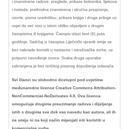
i znanstvene radove, preglede, prikaze bolesnika, lijekova
i metoda, prethodna znanstvena i stručna priopćenja,
osvrte, pisma uredništvu, prikaze knjiga i druge priloge uz
uvjet da već nisu u istom obliku objavljeni u drugim
časopisima ili knjigama. Časopis izlazi šest (6) puta
godišnje. Sadržaj iz časopisa Liječnički vjesnik smije se
bez naknade koristiti u nastavne i istraživačke svrhe, uz
potpuno navođenje izvora. Svaka druga uporaba
zabranjena je bez izričitog pisanog dopuštenja izdavača.
Svi članci su slobodno dostupni pod uvjetima
međunarodne licence Creative Commons Attribution-
NonCommercial-NoDerivates 4.0. Ova licenca
omogućuje drugima preuzimanje radova i dijeljenje
istih s drugima sve dok vas navedu kao autora, ali ih
ne smiju ni na koji način mijenjati niti koristiti u
komercijalne svrhe.