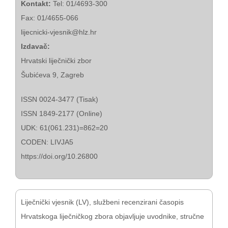
Kontakt:
Tel: 01/4693-300
Fax: 01/4655-066
lijecnicki-vjesnik@hlz.hr
Izdavač:
Hrvatski liječnički zbor
Šubićeva 9, Zagreb
ISSN 0024-3477 (Tisak)
ISSN 1849-2177 (Online)
UDK: 61(061.231)=862=20
CODEN: LIVJA5
https://doi.org/10.26800
Liječnički vjesnik (LV), službeni recenzirani časopis
Hrvatskoga liječničkog zbora objavljuje uvodnike, stručne