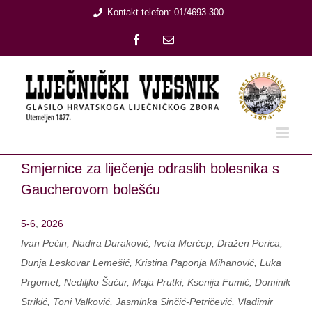
Skip
Kontakt telefon: 01/4693-300
to
Facebook
Email:
content
Smjernice za liječenje odraslih bolesnika s
Gaucherovom bolešću
5-6
,
2026
Ivan Pećin, Nadira Duraković, Iveta Merćep, Dražen Perica,
Dunja Leskovar Lemešić, Kristina Paponja Mihanović, Luka
Prgomet, Nediljko Šućur, Maja Prutki, Ksenija Fumić, Dominik
Strikić, Toni Valković, Jasminka Sinčić-Petričević, Vladimir