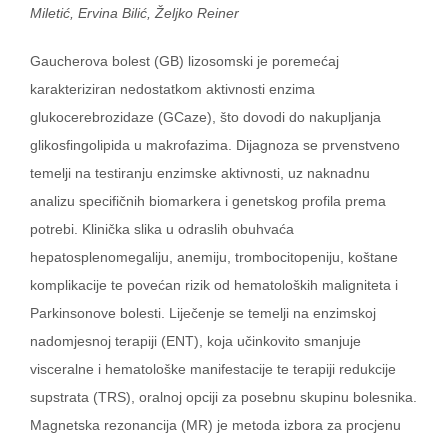
Miletić, Ervina Bilić, Željko Reiner
Gaucherova bolest (GB) lizosomski je poremećaj
karakteriziran nedostatkom aktivnosti enzima
glukocerebrozidaze (GCaze), što dovodi do nakupljanja
glikosfingolipida u makrofazima. Dijagnoza se prvenstveno
temelji na testiranju enzimske aktivnosti, uz naknadnu
analizu specifičnih biomarkera i genetskog profila prema
potrebi. Klinička slika u odraslih obuhvaća
hepatosplenomegaliju, anemiju, trombocitopeniju, koštane
komplikacije te povećan rizik od hematoloških maligniteta i
Parkinsonove bolesti. Liječenje se temelji na enzimskoj
nadomjesnoj terapiji (ENT), koja učinkovito smanjuje
visceralne i hematološke manifestacije te terapiji redukcije
supstrata (TRS), oralnoj opciji za posebnu skupinu bolesnika.
Magnetska rezonancija (MR) je metoda izbora za procjenu