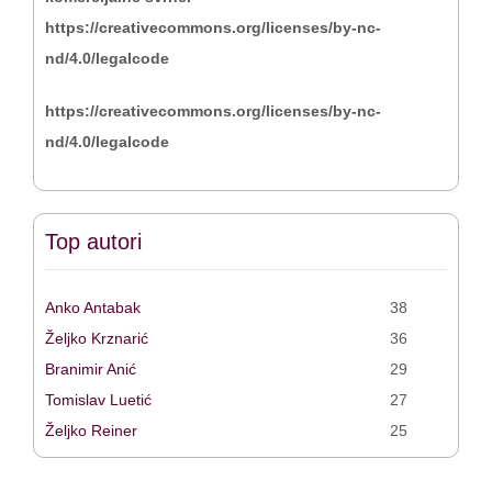
https://creativecommons.org/licenses/by-nc-
nd/4.0/legalcode
https://creativecommons.org/licenses/by-nc-
nd/4.0/legalcode
Top autori
Anko Antabak
38
Željko Krznarić
36
Branimir Anić
29
Tomislav Luetić
27
Željko Reiner
25