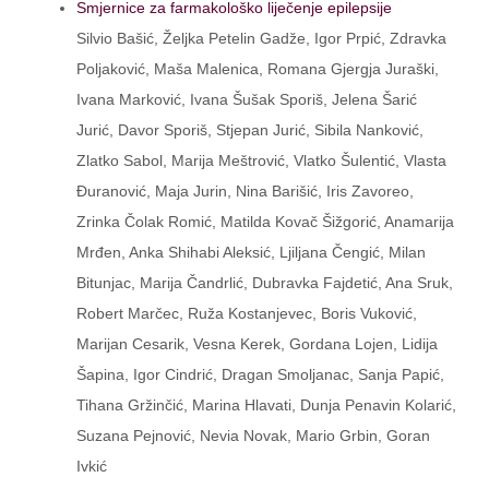
Smjernice za farmakološko liječenje epilepsije
Silvio Bašić, Željka Petelin Gadže, Igor Prpić, Zdravka
Poljaković, Maša Malenica, Romana Gjergja Juraški,
Ivana Marković, Ivana Šušak Sporiš, Jelena Šarić
Jurić, Davor Sporiš, Stjepan Jurić, Sibila Nanković,
Zlatko Sabol, Marija Meštrović, Vlatko Šulentić, Vlasta
Đuranović, Maja Jurin, Nina Barišić, Iris Zavoreo,
Zrinka Čolak Romić, Matilda Kovač Šižgorić, Anamarija
Mrđen, Anka Shihabi Aleksić, Ljiljana Čengić, Milan
Bitunjac, Marija Čandrlić, Dubravka Fajdetić, Ana Sruk,
Robert Marčec, Ruža Kostanjevec, Boris Vuković,
Marijan Cesarik, Vesna Kerek, Gordana Lojen, Lidija
Šapina, Igor Cindrić, Dragan Smoljanac, Sanja Papić,
Tihana Gržinčić, Marina Hlavati, Dunja Penavin Kolarić,
Suzana Pejnović, Nevia Novak, Mario Grbin, Goran
Ivkić