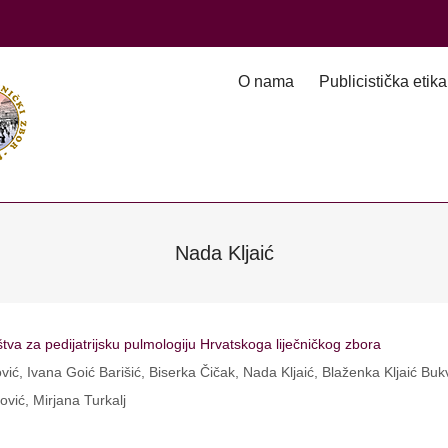
O nama
Publicistička etika
Nada Kljaić
va za pedijatrijsku pulmologiju Hrvatskoga liječničkog zbora
ć, Ivana Goić Barišić, Biserka Čičak, Nada Kljaić, Blaženka Kljaić Bukv
vić, Mirjana Turkalj