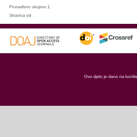
Pronađeno ukupno 1.
Stranica od .
Ovo djelo je dano na koriš