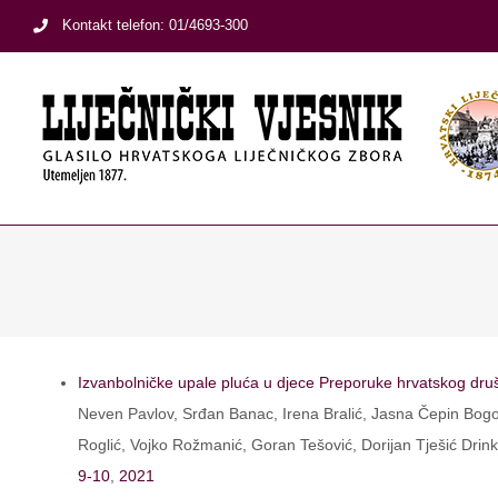
Skip
Kontakt telefon: 01/4693-300
to
content
Izvanbolničke upale pluća u djece Preporuke hrvatskog društ
Neven Pavlov, Srđan Banac, Irena Bralić, Jasna Čepin Bogovi
Roglić, Vojko Rožmanić, Goran Tešović, Dorijan Tješić Drinko
9-10
,
2021