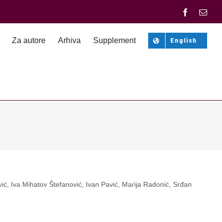
Facebook
Emai
Za autore
Arhiva
Supplement
English
ić, Iva Mihatov Štefanović, Ivan Pavić, Marija Radonić, Srđan