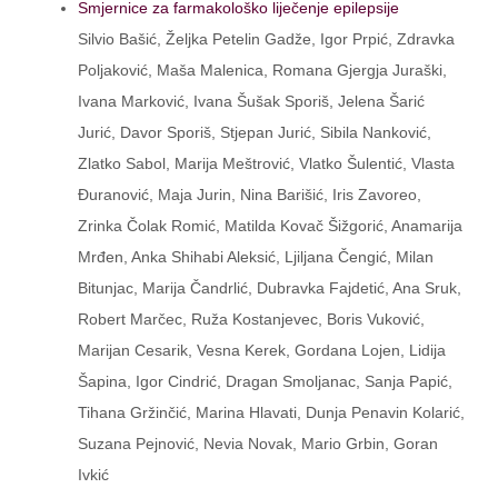
Smjernice za farmakološko liječenje epilepsije
Silvio Bašić, Željka Petelin Gadže, Igor Prpić, Zdravka
Poljaković, Maša Malenica, Romana Gjergja Juraški,
Ivana Marković, Ivana Šušak Sporiš, Jelena Šarić
Jurić, Davor Sporiš, Stjepan Jurić, Sibila Nanković,
Zlatko Sabol, Marija Meštrović, Vlatko Šulentić, Vlasta
Đuranović, Maja Jurin, Nina Barišić, Iris Zavoreo,
Zrinka Čolak Romić, Matilda Kovač Šižgorić, Anamarija
Mrđen, Anka Shihabi Aleksić, Ljiljana Čengić, Milan
Bitunjac, Marija Čandrlić, Dubravka Fajdetić, Ana Sruk,
Robert Marčec, Ruža Kostanjevec, Boris Vuković,
Marijan Cesarik, Vesna Kerek, Gordana Lojen, Lidija
Šapina, Igor Cindrić, Dragan Smoljanac, Sanja Papić,
Tihana Gržinčić, Marina Hlavati, Dunja Penavin Kolarić,
Suzana Pejnović, Nevia Novak, Mario Grbin, Goran
Ivkić