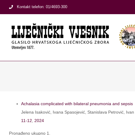
Skip
Kontakt telefon: 01/4693-300
to
content
Achalasia complicated with bilateral pneumonia and sepsis
Jelena Isaković, Ivana Spasojević, Stanislava Petrović, Iva
11-12
,
2024
Pronađeno ukupno 1.