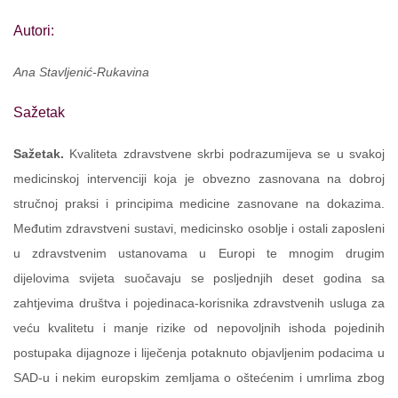
Autori:
Ana Stavljenić-Rukavina
Sažetak
Sažetak.
Kvaliteta zdravstvene skrbi podrazumijeva se u svakoj
medicinskoj intervenciji koja je obvezno zasnovana na dobroj
stručnoj praksi i principima medicine zasnovane na dokazima.
Međutim zdravstveni sustavi, medicinsko osoblje i ostali zaposleni
u zdravstvenim ustanovama u Europi te mnogim drugim
dijelovima svijeta suočavaju se posljednjih deset godina sa
zahtjevima društva i pojedinaca-korisnika zdravstvenih usluga za
veću kvalitetu i manje rizike od nepovoljnih ishoda pojedinih
postupaka dijagnoze i liječenja potaknuto objavljenim podacima u
SAD-u i nekim europskim zemljama o oštećenim i umrlima zbog