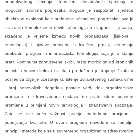
neadekvatnog liječenja. Temeljem dosadašnjih spoznaja o
mogućim izvorima pogrešaka moguće je raspoznati sljedeće
objektivne okolnosti koje pridonose učestalosti pogrešaka: sve je
izraženija kompleksnost novih tehnologija u dijagnozi i liječenju,
skraćeno je vrijeme između novih pronalazaka (lijekova i
tehnologija) i njihove primjene u kliničkoj praksi, nedostaju
adekvatni programi i informacijska tehnologija koja je u stanju
pratiti kontinuitet zdravstvene skrbi, raste morbiditet od kroničnih
bolesti u većini dijelova svijeta i produženo je trajanje života a
posljedica toga je učestalije korištenje zdravstvenog sustava čime
i broj nepovoljnih događaja postaje veći, dok organizacijske
promjene u zdravstvenom sustavu ne prate istom brzinom
promjene u primjeni novih tehnologija i znanstvenih spoznaja.
Zato se sve veća važnost pridaje metodama procjene i
poboljšanja kvalitete. U ovom pregledu navedeni su temeljni
principi i metode koje se u suvremeno organiziranim zdravstvenim