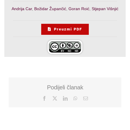
Andrija Car
,
Božidar Župančić
,
Goran Roić
,
Stjepan Višnjić
Preuzmi PDF
Podijeli članak
Facebook
X
LinkedIn
WhatsApp
Email: