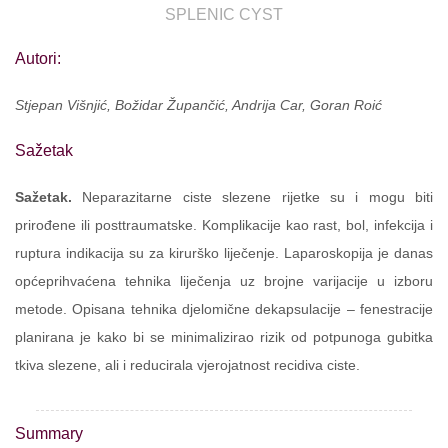
SPLENIC CYST
Autori:
Stjepan Višnjić, Božidar Župančić, Andrija Car, Goran Roić
Sažetak
Sažetak.
Neparazitarne ciste slezene rijetke su i mogu biti
prirođene ili posttraumatske. Komplikacije kao rast, bol, infekcija i
ruptura indikacija su za kirurško liječenje. Laparoskopija je danas
općeprihvaćena tehnika liječenja uz brojne varijacije u izboru
metode. Opisana tehnika djelomične dekapsulacije – fenestracije
planirana je kako bi se minimalizirao rizik od potpunoga gubitka
tkiva slezene, ali i reducirala vjerojatnost recidiva ciste.
Summary