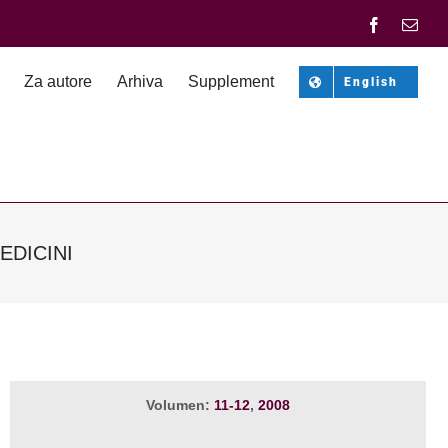
Facebook
Emai
Za autore
Arhiva
Supplement
English
EDICINI
Volumen:
11-12
,
2008