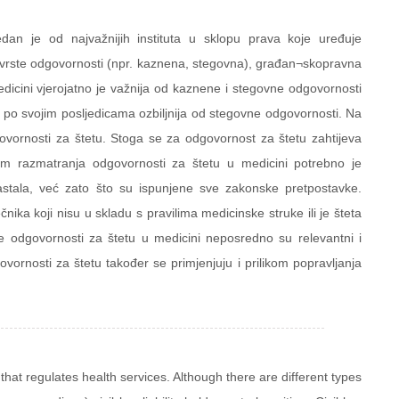
an je od najvažnijih instituta u sklopu prava koje uređuje
e vrste odgovornosti (npr. kaznena, stegovna), građan¬skopravna
icini vjerojatno je važnija od kaznene i stegovne odgovornosti
 po svojim posljedicama ozbiljnija od stegovne odgovornosti. Na
ovornosti za štetu. Stoga se za odgovornost za štetu zahtijeva
kom razmatranja odgovornosti za štetu u medicini potrebno je
astala, već zato što su ispunjene sve zakonske pretpostavke.
nika koji nisu u skladu s pravilima medicinske struke ili je šteta
 odgovornosti za štetu u medicini neposredno su relevantni i
ovornosti za štetu također se primjenjuju i prilikom popravljanja
 that regulates health services. Although there are different types