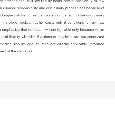
ary proceedings) civil law liability holds central position. Civil law
han criminal responsibility and disciplinary proceedings because of
nd impact of the consequences in comparison to the disciplinary
herefore medical liability exists only if conditions for civil law
to emphasize that tortfeasor will not be liable only because victim
ical liability will arise if actions of physician are not conducted
dical liability legal sources are directly applicable (informed
spect of the damages.