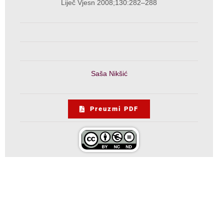
Liječ Vjesn 2008;130:282–288
Saša Nikšić
Preuzmi PDF