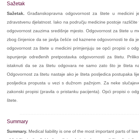
Sažetak
Sažetak.
Građanskopravna odgovornost za štete u medicini jed
zdravstvenu djelatnost. Iako na području medicine postoje različit
odgovornost zauzima središnje mjesto. Odgovornost za štete u med
zbog činjenice da se javlja češće od kaznene odgovornosti te da je
odgovornost za štete u medicini primjenjuju se opći propisi o odg
ispunjenje određenih pretpostavka odgovornosti za štetu. Prili
istaknuti da se za štetu odgovara ne samo zato što je šteta n
Odgovornost za štetu nastaje ako je šteta posljedica postupaka liječ
posljedica propusta u vezi s dužnom pažnjom. Za neke slučajeve
zakonski propisi (pravila o pristanku pacijenta). Opći propisi o odg
štete.
Summary
Summary.
Medical liability is one of the most important parts of law