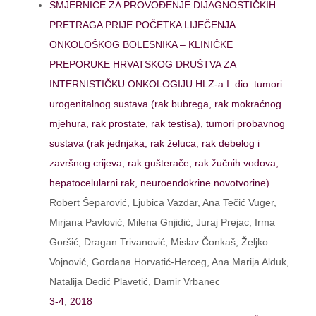
SMJERNICE ZA PROVOĐENJE DIJAGNOSTIČKIH
PRETRAGA PRIJE POČETKA LIJEČENJA
ONKOLOŠKOG BOLESNIKA – KLINIČKE
PREPORUKE HRVATSKOG DRUŠTVA ZA
INTERNISTIČKU ONKOLOGIJU HLZ-a I. dio: tumori
urogenitalnog sustava (rak bubrega, rak mokraćnog
mjehura, rak prostate, rak testisa), tumori probavnog
sustava (rak jednjaka, rak želuca, rak debelog i
završnog crijeva, rak gušterače, rak žučnih vodova,
hepatocelularni rak, neuroendokrine novotvorine)
Robert Šeparović, Ljubica Vazdar, Ana Tečić Vuger,
Mirjana Pavlović, Milena Gnjidić, Juraj Prejac, Irma
Goršić, Dragan Trivanović, Mislav Čonkaš, Željko
Vojnović, Gordana Horvatić-Herceg, Ana Marija Alduk,
Natalija Dedić Plavetić, Damir Vrbanec
3-4
,
2018