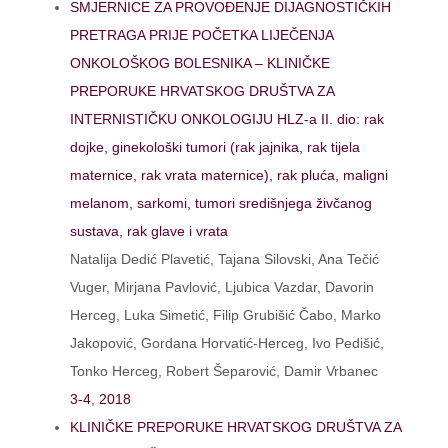
SMJERNICE ZA PROVOĐENJE DIJAGNOSTIČKIH
PRETRAGA PRIJE POČETKA LIJEČENJA
ONKOLOŠKOG BOLESNIKA – KLINIČKE
PREPORUKE HRVATSKOG DRUŠTVA ZA
INTERNISTIČKU ONKOLOGIJU HLZ-a II. dio: rak
dojke, ginekološki tumori (rak jajnika, rak tijela
maternice, rak vrata maternice), rak pluća, maligni
melanom, sarkomi, tumori središnjega živčanog
sustava, rak glave i vrata
Natalija Dedić Plavetić, Tajana Silovski, Ana Tečić
Vuger, Mirjana Pavlović, Ljubica Vazdar, Davorin
Herceg, Luka Simetić, Filip Grubišić Čabo, Marko
Jakopović, Gordana Horvatić-Herceg, Ivo Pedišić,
Tonko Herceg, Robert Šeparović, Damir Vrbanec
3-4
,
2018
KLINIČKE PREPORUKE HRVATSKOG DRUŠTVA ZA