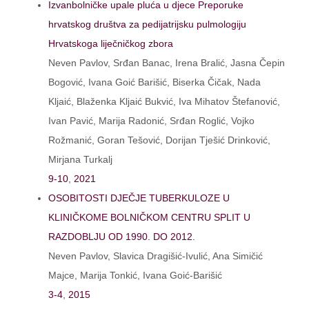
Izvanbolničke upale pluća u djece Preporuke
hrvatskog društva za pedijatrijsku pulmologiju
Hrvatskoga liječničkog zbora
Neven Pavlov, Srđan Banac, Irena Bralić, Jasna Čepin
Bogović, Ivana Goić Barišić, Biserka Čičak, Nada
Kljaić, Blaženka Kljaić Bukvić, Iva Mihatov Štefanović,
Ivan Pavić, Marija Radonić, Srđan Roglić, Vojko
Rožmanić, Goran Tešović, Dorijan Tješić Drinković,
Mirjana Turkalj
9-10
,
2021
OSOBITOSTI DJEČJE TUBERKULOZE U
KLINIČKOME BOLNIČKOM CENTRU SPLIT U
RAZDOBLJU OD 1990. DO 2012.
Neven Pavlov, Slavica Dragišić-Ivulić, Ana Simičić
Majce, Marija Tonkić, Ivana Goić-Barišić
3-4
,
2015