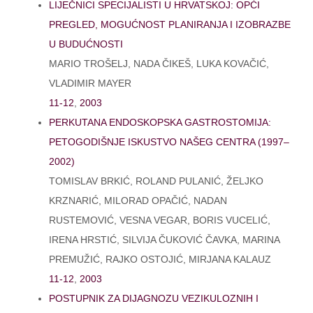
LIJEČNICI SPECIJALISTI U HRVATSKOJ: OPĆI
PREGLED, MOGUĆNOST PLANIRANJA I IZOBRAZBE
U BUDUĆNOSTI
MARIO TROŠELJ, NADA ČIKEŠ, LUKA KOVAČIĆ,
VLADIMIR MAYER
11-12
,
2003
PERKUTANA ENDOSKOPSKA GASTROSTOMIJA:
PETOGODIŠNJE ISKUSTVO NAŠEG CENTRA (1997–
2002)
TOMISLAV BRKIĆ, ROLAND PULANIĆ, ŽELJKO
KRZNARIĆ, MILORAD OPAČIĆ, NADAN
RUSTEMOVIĆ, VESNA VEGAR, BORIS VUCELIĆ,
IRENA HRSTIĆ, SILVIJA ČUKOVIĆ ČAVKA, MARINA
PREMUŽIĆ, RAJKO OSTOJIĆ, MIRJANA KALAUZ
11-12
,
2003
POSTUPNIK ZA DIJAGNOZU VEZIKULOZNIH I