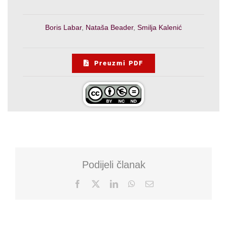
Boris Labar
,
Nataša Beader
,
Smilja Kalenić
Preuzmi PDF
Podijeli članak
Facebook
X
LinkedIn
WhatsApp
Email: