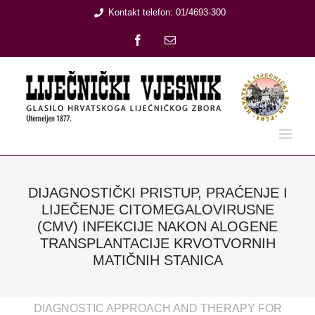
Skip
Kontakt telefon: 01/4693-300
to
Facebook
Email:
content
DIJAGNOSTIČKI PRISTUP, PRAĆENJE I
LIJEČENJE CITOMEGALOVIRUSNE
(CMV) INFEKCIJE NAKON ALOGENE
TRANSPLANTACIJE KRVOTVORNIH
MATIČNIH STANICA
DIAGNOSTIC APPROACH AND THERAPY FOR