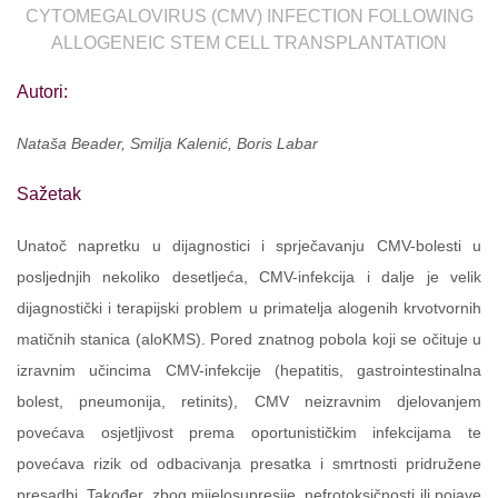
CYTOMEGALOVIRUS (CMV) INFECTION FOLLOWING
ALLOGENEIC STEM CELL TRANSPLANTATION
Autori:
Nataša Beader, Smilja Kalenić, Boris Labar
Sažetak
Unatoč napretku u dijagnostici i sprječavanju CMV-bolesti u
posljednjih nekoliko desetljeća, CMV-infekcija i dalje je velik
dijagnostički i terapijski problem u primatelja alogenih krvotvornih
matičnih stanica (aloKMS). Pored znatnog pobola koji se očituje u
izravnim učincima CMV-infekcije (hepatitis, gastrointestinalna
bolest, pneumonija, retinits), CMV neizravnim djelovanjem
povećava osjetljivost prema oportunističkim infekcijama te
povećava rizik od odbacivanja presatka i smrtnosti pridružene
presadbi. Također, zbog mijelosupresije, nefrotoksičnosti ili pojave