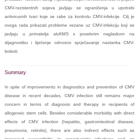
CMV-rezistentnih sojeva javljaju se ograničenja u upotrebi
antivirusnih tvari koje se rabe za kontrolu CMV-infekcije. Cilj je
ovoga rada prikazati probleme vezane uz CMV-infekciju koji se
javljaju u primatelja aloKMS s posebnim naglaskom na
dijagnostiku i liječenje odnosno sprječavanje nastanka CMV-
bolesti.
Summary
In spite of improvements in diagnostics and prevention of CMV
disease in recent decades, CMV infection still remains major
concern in terms of diagnosis and therapy in recipients of
allogeneic stem cells. Besides considerable morbidity with direct
effects of CMV infection (hepatitis, gastrointestinal disease,
pneumonia, retinitis), there are also indirect effects such as
increased susceptibility to opportunistic infections and an