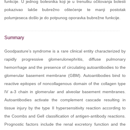
funkcije. U jednog bolesnika koji je u trenutku očitovanja bolesti
pokazivao lakše bubrežno oštećenje te manji postotak
polumjeseca došlo je do potpunog oporavka bubrežne funkcije.
Summary
Goodpasture’s syndrome is a rare clinical entity characterized by
rapidly progressive glomerulonephritis, diffuse pulmonary
hemorrhage and the presence of circulating autoantibodies to the
glomerular basement membrane (GBM). Autoantibodies bind to
reactive epitopes of noncollagenous domain of the collagen type
IV a-3 chain in glomerular and alveolar basement membranes.
Autoantibodies activate the complement cascade resulting in
tissue injury by the type II hypersensitivity reaction according to
the Coombs and Gell classification of antigen-antibody reactions.
Prognostic factors include the renal excretory function and the