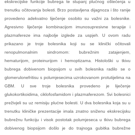
ekskrecijske funkcije bubrega te stupanj plućnog oštećenja u
trenutku očitovanja bolesti. Brzo postavljena dijagnoza i što ranije
provedeno adekvatno liječenje osobito su važni za bolesnike.
Agresivno liječenje kombinacijom imunosupresivne terapije i
plazmafereze ima najbolje izglede za uspjeh. U ovom radu
prikazano je troje bolesnika koji su se klinički očitovali
renopulmonalnim sindromom: bubrežnim zatajenjem,
hematurijom, proteinurijom i hemoptizama. Histološki u tkivu
bubrega dobivenom biopsijom u svih bolesnika radilo se o
glomerulonefritisu s polumjesecima uzrokovanom protutijelima na
GBM. U sve troje bolesnika provedeno je liječenje
glukokortikoidima, ciklofosfamidom i plazmaferezom. Svi bolesnici
preživjeli su uz remisiju plućne bolesti. U dva bolesnika koja su u
trenutku kliničke prezentacije imala znatno sniženu ekskrecijsku
bubrežnu funkciju i visok postotak polumjeseca u tkivu bubrega
dobivenog biopsijom došlo je do trajnoga gubitka bubrežne