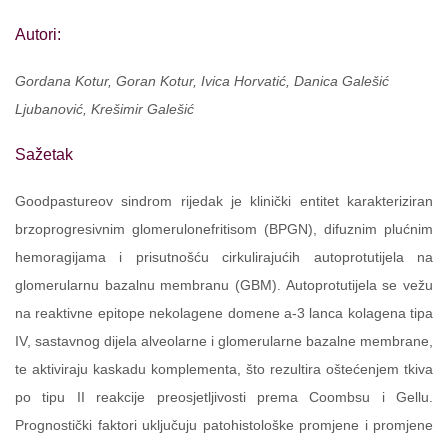
Autori:
Gordana Kotur, Goran Kotur, Ivica Horvatić, Danica Galešić
Ljubanović, Krešimir Galešić
Sažetak
Goodpastureov sindrom rijedak je klinički entitet karakteriziran
brzoprogresivnim glomerulonefritisom (BPGN), difuznim plućnim
hemoragijama i prisutnošću cirkulirajućih autoprotutijela na
glomerularnu bazalnu membranu (GBM). Autoprotutijela se vežu
na reaktivne epitope nekolagene domene a-3 lanca kolagena tipa
IV, sastavnog dijela alveolarne i glomerularne bazalne membrane,
te aktiviraju kaskadu komplementa, što rezultira oštećenjem tkiva
po tipu II reakcije preosjetljivosti prema Coombsu i Gellu.
Prognostički faktori uključuju patohistološke promjene i promjene