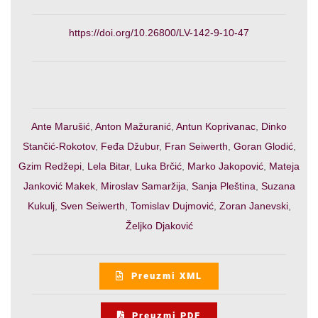
https://doi.org/10.26800/LV-142-9-10-47
Ante Marušić
,
Anton Mažuranić
,
Antun Koprivanac
,
Dinko
Stančić-Rokotov
,
Feđa Džubur
,
Fran Seiwerth
,
Goran Glodić
,
Gzim Redžepi
,
Lela Bitar
,
Luka Brčić
,
Marko Jakopović
,
Mateja
Janković Makek
,
Miroslav Samaržija
,
Sanja Pleština
,
Suzana
Kukulj
,
Sven Seiwerth
,
Tomislav Dujmović
,
Zoran Janevski
,
Željko Djaković
Preuzmi XML
Preuzmi PDF