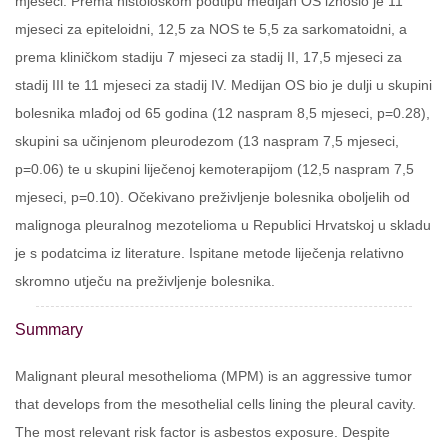
mjeseci. Prema histološkom podtipu medijan OS iznosio je 11
mjeseci za epiteloidni, 12,5 za NOS te 5,5 za sarkomatoidni, a
prema kliničkom stadiju 7 mjeseci za stadij II, 17,5 mjeseci za
stadij III te 11 mjeseci za stadij IV. Medijan OS bio je dulji u skupini
bolesnika mlađoj od 65 godina (12 naspram 8,5 mjeseci, p=0.28),
skupini sa učinjenom pleurodezom (13 naspram 7,5 mjeseci,
p=0.06) te u skupini liječenoj kemoterapijom (12,5 naspram 7,5
mjeseci, p=0.10). Očekivano preživljenje bolesnika oboljelih od
malignoga pleuralnog mezotelioma u Republici Hrvatskoj u skladu
je s podatcima iz literature. Ispitane metode liječenja relativno
skromno utječu na preživljenje bolesnika.
Summary
Malignant pleural mesothelioma (MPM) is an aggressive tumor
that develops from the mesothelial cells lining the pleural cavity.
The most relevant risk factor is asbestos exposure. Despite