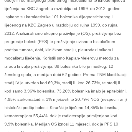
oboljelih od malignoga pleuralnog mezotelioma te ishode njihova
liječenja na KBC Zagreb u razdoblju od 1999. do 2012. godine.
Ispitane su karakteristike 101 bolesnika dijagnosticiranog i
liječenog na KBC Zagreb u razdoblju od rujna 1999. do rujna
2012. Analizirali smo ukupno preživljenje (OS), preživljenje bez
progresije bolesti (PFS) te preživljenje ovisno o histološkom
podtipu tumora, dobi, kliničkom stadiju, pleurodezi talkom i
modalitetu liječenja. Koristili smo Kaplan-Meierovu metodu za
izradu krivulje preživljenja. 89 bolesnika bilo je muškog, 12
ženskog spola, a medijan dobi 62 godine. Prema TNM klasifikaciji
stadij IV je utvrđen kod 69,3%, stadij III kod 26,73%, te stadij II
kod samo 3,96% bolesnika. 73,26% bolesnika imalo je epiteloidni,
4,95% sarkomatoidni, 1% mješoviti te 20,79% NOS (nespecifirani)
histološki podtip bolesti. Kirurški je liječeno 14,85% bolesnika,
kemoterapijom 55,44%, dok je radioterapija primijenjena kod
9,9% bolesnika. Medijan OS iznosi 11 mjeseci, dok je PFS 10