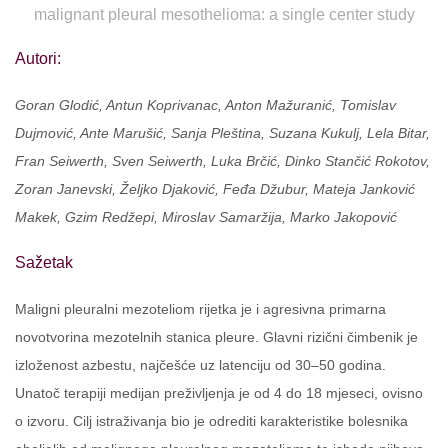
malignant pleural mesothelioma: a single center study
Autori:
Goran Glodić, Antun Koprivanac, Anton Mažuranić, Tomislav
Dujmović, Ante Marušić, Sanja Pleština, Suzana Kukulj, Lela Bitar,
Fran Seiwerth, Sven Seiwerth, Luka Brčić, Dinko Stančić Rokotov,
Zoran Janevski, Željko Djaković, Feđa Džubur, Mateja Janković
Makek, Gzim Redžepi, Miroslav Samaržija, Marko Jakopović
Sažetak
Maligni pleuralni mezoteliom rijetka je i agresivna primarna
novotvorina mezotelnih stanica pleure. Glavni rizični čimbenik je
izloženost azbestu, najčešće uz latenciju od 30–50 godina.
Unatoč terapiji medijan preživljenja je od 4 do 18 mjeseci, ovisno
o izvoru. Cilj istraživanja bio je odrediti karakteristike bolesnika