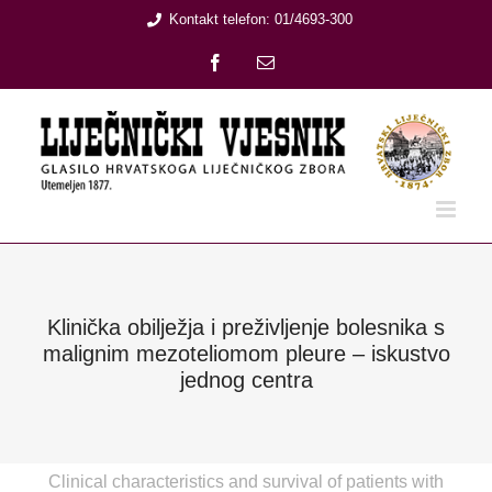
Skip
Kontakt telefon: 01/4693-300
to
Facebook
Email:
content
Klinička obilježja i preživljenje bolesnika s
malignim mezoteliomom pleure – iskustvo
jednog centra
Clinical characteristics and survival of patients with