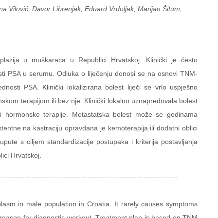
ina Vilović, Davor Librenjak, Eduard Vrdoljak, Marijan Šitum,
lazija u muškaraca u Republici Hrvatskoj. Klinički je često
osti PSA u serumu. Odluka o liječenju donosi se na osnovi TNM-
ednosti PSA. Klinički lokalizirana bolest liječi se vrlo uspješno
kom terapijom ili bez nje. Klinički lokalno uznapredovala bolest
e i hormonske terapije. Metastatska bolest može se godinama
tentne na kastraciju opravdana je kemoterapija ili dodatni oblici
upute s ciljem standardizacije postupaka i kriterija postavljanja
ici Hrvatskoj.
asm in male population in Croatia. It rarely causes symptoms
 reason for diagnostic workout. Treatment plan is based on TNM