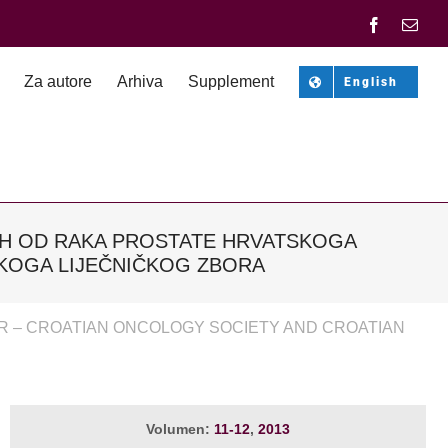
Facebook
Emai
Za autore
Arhiva
Supplement
English
LIH OD RAKA PROSTATE HRVATSKOGA
KOGA LIJEČNIČKOG ZBORA
ER – CROATIAN ONCOLOGY SOCIETY AND CROATIAN
Volumen:
11-12
,
2013