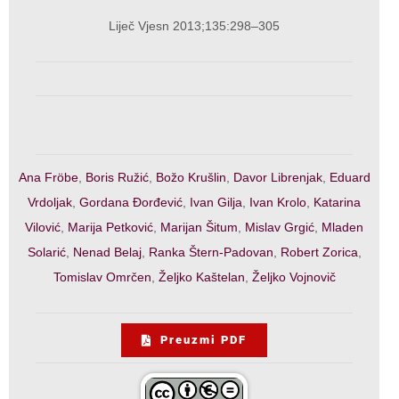
Liječ Vjesn 2013;135:298–305
Ana Fröbe
,
Boris Ružić
,
Božo Krušlin
,
Davor Librenjak
,
Eduard
Vrdoljak
,
Gordana Đorđević
,
Ivan Gilja
,
Ivan Krolo
,
Katarina
Vilović
,
Marija Petković
,
Marijan Šitum
,
Mislav Grgić
,
Mladen
Solarić
,
Nenad Belaj
,
Ranka Štern-Padovan
,
Robert Zorica
,
Tomislav Omrčen
,
Željko Kaštelan
,
Željko Vojnovič
Preuzmi PDF