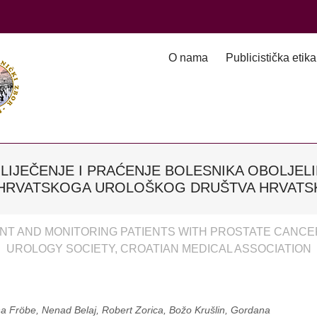
O nama
Publicistička etika
, LIJEČENJE I PRAĆENJE BOLESNIKA OBOLJE
HRVATSKOGA UROLOŠKOG DRUŠTVA HRVATS
ENT AND MONITORING PATIENTS WITH PROSTATE CANC
UROLOGY SOCIETY, CROATIAN MEDICAL ASSOCIATION
na Fröbe, Nenad Belaj, Robert Zorica, Božo Krušlin, Gordana