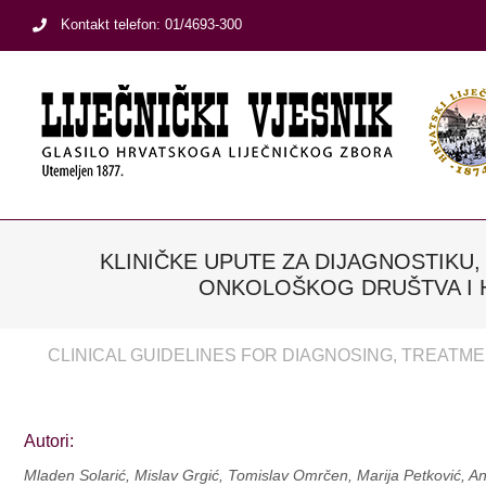
Skip
Kontakt telefon: 01/4693-300
to
content
KLINIČKE UPUTE ZA DIJAGNOSTIKU
ONKOLOŠKOG DRUŠTVA I 
CLINICAL GUIDELINES FOR DIAGNOSING, TREATM
Autori:
Mladen Solarić, Mislav Grgić, Tomislav Omrčen, Marija Petković, A