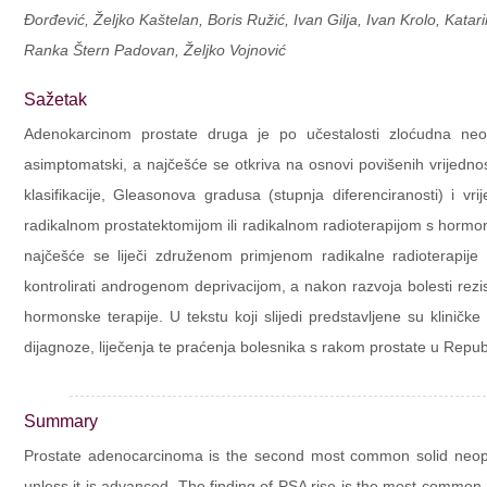
Đorđević, Željko Kaštelan, Boris Ružić, Ivan Gilja, Ivan Krolo, Katar
Ranka Štern Padovan, Željko Vojnović
Sažetak
Adenokarcinom prostate druga je po učestalosti zloćudna neop
asimptomatski, a najčešće se otkriva na osnovi povišenih vrijedn
klasifikacije, Gleasonova gradusa (stupnja diferenciranosti) i vrij
radikalnom prostatektomijom ili radikalnom radioterapijom s hormons
najčešće se liječi združenom primjenom radikalne radioterapij
kontrolirati androgenom deprivacijom, a nakon razvoja bolesti rezis
hormonske terapije. U tekstu koji slijedi predstavljene su kliničke 
dijagnoze, liječenja te praćenja bolesnika s rakom prostate u Republ
Summary
Prostate adenocarcinoma is the second most common solid neopl
unless it is advanced. The finding of PSA rise is the most common