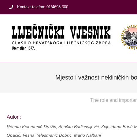
Skip
Kontakt telefon: 01/4693-300
to
content
Mjesto i važnost nekliničkih b
The role and importan
Autori:
Renata Kelemenić-Dražin, Anuška Budisavljević, Zvjezdana Borić-M
Opačić, Vesna Telesmanić Dobrić, Mario Nalbani