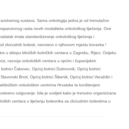
avstvenog sustava. Sama onkologija jedna je od trenutačno
kspanzivnog rasta novih modaliteta onkološkog liječenja. Ove
adatak imala standardiziranje onkološkog liječenja i
 od zloćudnih bolesti, neovisno o njihovom mjestu boravka.¹
e u sklopu kliničkih bolničkih centara u Zagrebu, Rijeci, Osijeku
ljeća, razvoja onkoloških centara u općim i županijskim
 bolnici Čakovec, Općoj bolnici Dubrovnik, Općoj bolnici
 Slavonski Brod, Općoj bolnici Šibenik, Općoj bolnici Varaždin i
ekliničkim onkološkim centrima Hrvatske te korištenjem
tveno osiguranje, bila je uvidjeti kako je trenutno organizirana
oloških centara u liječenju bolesnika sa zloćudnim bolestima u