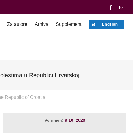
Facebook
Emai
Za autore
Arhiva
Supplement
English
bolestima u Republici Hrvatskoj
he Republic of Croatia
Volumen:
9-10
,
2020