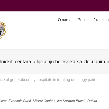
O nama
Publicistička etika
olničkih centara u liječenju bolesnika sa zloćudnim 
ce of general/county hospitals in treating oncology patients in t
ikez, Zvonimir Curić, Mislav Čonkaš, Iva Kardum Fucak, Duška