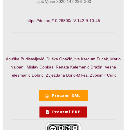
Liječ Vjesn 2020;142:296–300
https://doi.org/10.26800/LV-142-9-10-45
Anuška Budisavljević
,
Duška Opačić
,
Iva Kardum Fucak
,
Mario
Nalbani
,
Mislav Čonkaš
,
Renata Kelemenić Dražin
,
Vesna
Telesmanić Dobrić
,
Zvjezdana Borić-Mikez
,
Zvonimir Curić
Preuzmi XML
Preuzmi PDF