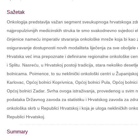
Sažetak
Onkologija predstavlja važan segment sveukupnoga hrvatskoga zdr
najpropulzivnijih medicinskih struka te smo svakodnevno svjedoci e
činjenice nameću imperativ stvaranja onkološke mreže koja bi kao z
osiguravanje dostupnosti novih modaliteta liječenja za sve oboljele
Hrvatska već ima prepoznate i definirane regionalne onkološke centr
i Splitu. Nasreću, u Hrvatskoj postoji tradicija, stara nekoliko deset
bolnicama. Poimence, to su neklinički onkološki centri u Županijskoj
Karlovac, Općoj bolnici Koprivnica, Općoj bolnici Pula, Općoj bolnici
Općoj bolnici Zadar. Svrha ovoga istraživanja, provedenog u svim n
podataka Državnog zavoda za statistiku i Hrvatskog zavoda za zdravs
onkološka skrb u Republici Hrvatskoj i koja je uloga nekliničkih onk
Republici Hrvatskoj.
Summary