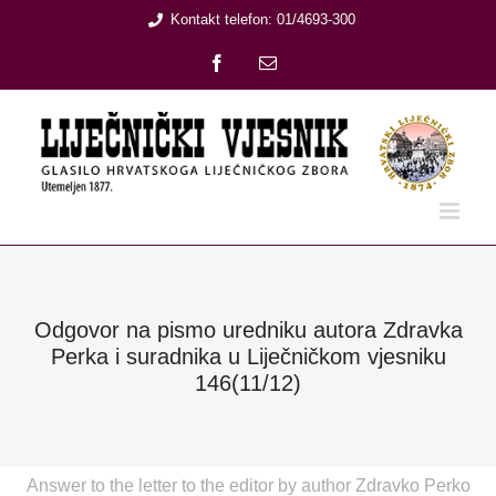
Skip
Kontakt telefon: 01/4693-300
to
Facebook
Email:
content
Odgovor na pismo uredniku autora Zdravka
Perka i suradnika u Liječničkom vjesniku
146(11/12)
Answer to the letter to the editor by author Zdravko Perko