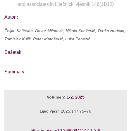
and associates in Liječnicki vjesnik 146(11/12)
Autori:
Željko Kaštelan, Davor Mijatović, Nikola Knežević, Tvrtko Hudolin,
Tomislav Kuliš, Petar Matošević, Luka Penezić
Sažetak
Summary
Volumen:
1-2
,
2025
Liječ Vjesn 2025;147:75–76
https://doi.org/10.26800/LV-147-1-2-8