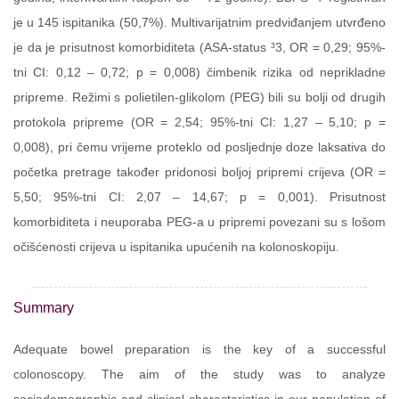
je u 145 ispitanika (50,7%). Multivarijatnim predviđanjem utvrđeno
je da je prisutnost komorbiditeta (ASA-status ³3, OR = 0,29; 95%-
tni CI: 0,12 – 0,72; p = 0,008) čimbenik rizika od neprikladne
pripreme. Režimi s polietilen-glikolom (PEG) bili su bolji od drugih
protokola pripreme (OR = 2,54; 95%-tni CI: 1,27 – 5,10; p =
0,008), pri čemu vrijeme proteklo od posljednje doze laksativa do
početka pretrage također pridonosi boljoj pripremi crijeva (OR =
5,50; 95%-tni CI: 2,07 – 14,67; p = 0,001). Prisutnost
komorbiditeta i neuporaba PEG-a u pripremi povezani su s lošom
očišćenosti crijeva u ispitanika upućenih na kolonoskopiju.
Summary
Adequate bowel preparation is the key of a successful
colonoscopy. The aim of the study was to analyze
sociodemographic and clinical characteristics in our population of