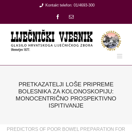
Skip
Kontakt telefon: 01/4693-300
to
Facebook
Email:
content
PRETKAZATELJI LOŠE PRIPREME
BOLESNIKA ZA KOLONOSKOPIJU:
MONOCENTRIČNO PROSPEKTIVNO
ISPITIVANJE
PREDICTORS OF POOR BOWEL PREPARATION FOR