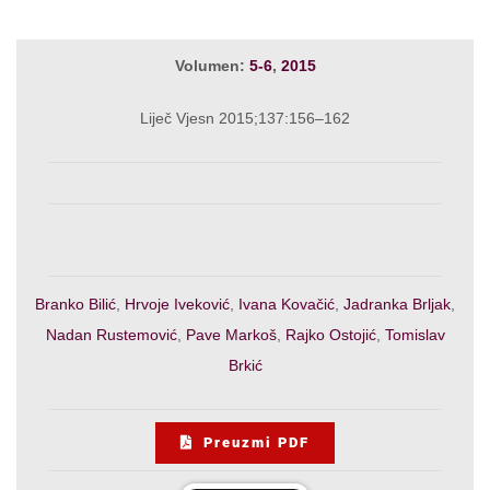
Volumen:
5-6
,
2015
Liječ Vjesn 2015;137:156–162
Branko Bilić
,
Hrvoje Iveković
,
Ivana Kovačić
,
Jadranka Brljak
,
Nadan Rustemović
,
Pave Markoš
,
Rajko Ostojić
,
Tomislav
Brkić
Preuzmi PDF