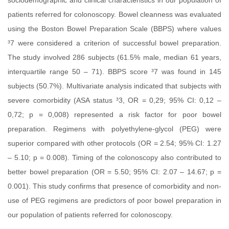
patients referred for colonoscopy. Bowel cleanness was evaluated
using the Boston Bowel Preparation Scale (BBPS) where values
³7 were considered a criterion of successful bowel preparation.
The study involved 286 subjects (61.5% male, median 61 years,
interquartile range 50 – 71). BBPS score ³7 was found in 145
subjects (50.7%). Multivariate analysis indicated that subjects with
severe comorbidity (ASA status ³3, OR = 0,29; 95% CI: 0,12 –
0,72; p = 0,008) represented a risk factor for poor bowel
preparation. Regimens with polyethylene-glycol (PEG) were
superior compared with other protocols (OR = 2.54; 95% CI: 1.27
– 5.10; p = 0.008). Timing of the colonoscopy also contributed to
better bowel preparation (OR = 5.50; 95% CI: 2.07 – 14.67; p =
0.001). This study confirms that presence of comorbidity and non-
use of PEG regimens are predictors of poor bowel preparation in
our population of patients referred for colonoscopy.