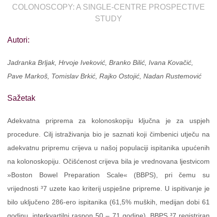
COLONOSCOPY: A SINGLE-CENTRE PROSPECTIVE
STUDY
Autori:
Jadranka Brljak, Hrvoje Iveković, Branko Bilić, Ivana Kovačić,
Pave Markoš, Tomislav Brkić, Rajko Ostojić, Nadan Rustemović
Sažetak
Adekvatna priprema za kolonoskopiju ključna je za uspjeh
procedure. Cilj istraživanja bio je saznati koji čimbenici utječu na
adekvatnu pripremu crijeva u našoj populaciji ispitanika upućenih
na kolonoskopiju. Očišćenost crijeva bila je vrednovana ljestvicom
»Boston Bowel Preparation Scale« (BBPS), pri čemu su
vrijednosti ³7 uzete kao kriterij uspješne pripreme. U ispitivanje je
bilo uključeno 286-ero ispitanika (61,5% muških, medijan dobi 61
godinu, interkvartilni raspon 50 – 71 godine). BBPS ³7 registriran