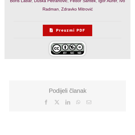
Boris Labar
,
Duška Petranović
,
Fedor Šantek
,
Igor Aurer
,
Ivo
Radman
,
Zdravko Mitrović
Preuzmi PDF
Podijeli članak
Facebook
X
LinkedIn
WhatsApp
Email: