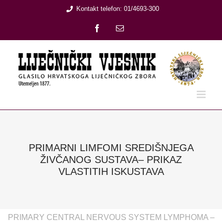
Skip
Kontakt telefon: 01/4693-300
to
Facebook
Email:
content
PRIMARNI LIMFOMI SREDIŠNJEGA
ŽIVČANOG SUSTAVA– PRIKAZ
VLASTITIH ISKUSTAVA
PRIMARY CENTRAL NERVOUS SYSTEM LYMPHOMA –