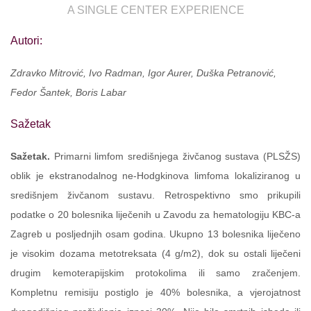
A SINGLE CENTER EXPERIENCE
Autori:
Zdravko Mitrović, Ivo Radman, Igor Aurer, Duška Petranović,
Fedor Šantek, Boris Labar
Sažetak
Sažetak.
Primarni limfom središnjega živčanog sustava (PLSŽS)
oblik je ekstranodalnog ne-Hodgkinova limfoma lokaliziranog u
središnjem živčanom sustavu. Retrospektivno smo prikupili
podatke o 20 bolesnika liječenih u Zavodu za hematologiju KBC-a
Zagreb u posljednjih osam godina. Ukupno 13 bolesnika liječeno
je visokim dozama metotreksata (4 g/m2), dok su ostali liječeni
drugim kemoterapijskim protokolima ili samo zračenjem.
Kompletnu remisiju postiglo je 40% bolesnika, a vjerojatnost