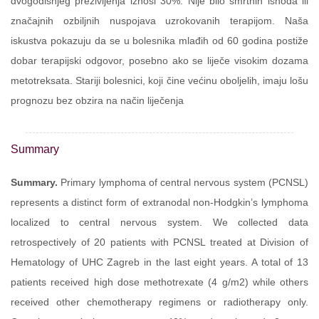
dvogodišnjeg preživljenja iznosi 30%. Nije bilo smrtnih ishoda ili
značajnih ozbiljnih nuspojava uzrokovanih terapijom. Naša
iskustva pokazuju da se u bolesnika mlađih od 60 godina postiže
dobar terapijski odgovor, posebno ako se liječe visokim dozama
metotreksata. Stariji bolesnici, koji čine većinu oboljelih, imaju lošu
prognozu bez obzira na način liječenja
Summary
Summary.
Primary lymphoma of central nervous system (PCNSL)
represents a distinct form of extranodal non-Hodgkin’s lymphoma
localized to central nervous system. We collected data
retrospectively of 20 patients with PCNSL treated at Division of
Hematology of UHC Zagreb in the last eight years. A total of 13
patients received high dose methotrexate (4 g/m2) while others
received other chemotherapy regimens or radiotherapy only.