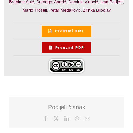
Branimir Anić
,
Domagoj Andrić
,
Dominic Vidović
,
Ivan Padjen
,
Mario Trošelj
,
Petar Medaković
,
Zrinka Biloglav
Preuzmi XML
Preuzmi PDF
Podijeli članak
Facebook
X
LinkedIn
WhatsApp
Email: