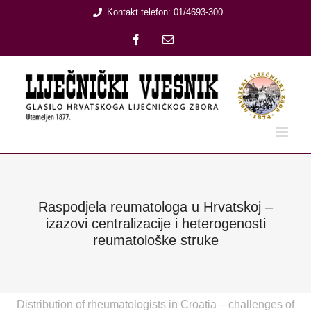
Skip
Kontakt telefon: 01/4693-300
to
Facebook
Email:
content
Raspodjela reumatologa u Hrvatskoj –
izazovi centralizacije i heterogenosti
reumatološke struke
Distribution of rheumatologists in Croatia – challenges of