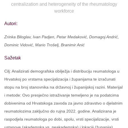
centralization and heterogeneity of the rheumatology
workforce
Autori:
Zrinka Biloglav, Ivan Padjen, Petar Medaković, Domagoj Andrić,
Dominic Vidović, Mario Trošelj, Branimir Anić
Sažetak
Cilj: Analizirati demografska obilježja i distribuciju reumatologa u
Hrvatskoj po vrstama specijalizacija i županijama te izračunati
stopu na broj stanovnika na državnoj i županijskoj razini. Materijal
i metode: Ovo presječno istraživanje temeljeno je na podatcima
dobivenima od Hrvatskoga zavoda za javno zdravstvo o djelatnim
reumatolozima zaključno do rujna 2022. godine. Analizirana je
raspodjela reumatologa po dobi, spolu, vrsti specijalizacije, vrsti
ustanove (akademska vs. neakademska) i lokaciji (županija).