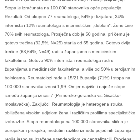
Stopa je izračunata na 100.000 stanovnika opće populacije.
Rezultati: Od ukupno 77 reumatologa, 54% je fizijatara, 34%
internista i 12% reumatologa s internističkim „deblom“. Žene čine
70% svih reumatologa. Prosječna dob je 50 godina, pri čemu je
gotovo trećina (32,5%, N=25) starija od 55 godina. Gotovo dvije
trećine (63,64%, N=49) radi u županijama s medicinskim
fakultetima. Gotovo 90% internista i reumatologa radi u
županijama s medicinskim fakultetima, a više od 50% u tercijarnim
bolnicama. Reumatolozi rade u 15/21 županije (71%) i stopa na
100.000 stanovnika iznosi 1,99. Omjer najviše i najniže stope
između županija iznosi 7 (Primorsko-goranska vs. Sisačko-
moslavačka). Zaključci: Reumatologija je heterogena struka
obilježena visokim udjelom žena i različitim profilima specijalističke
izobrazbe. Stopa reumatologa na 100.000 stanovnika slična je
europskom prosjeku, međutim razlike između pojedinih županija i
regija jasno su izražene s tendencijom ka centralizaciji. Procjena