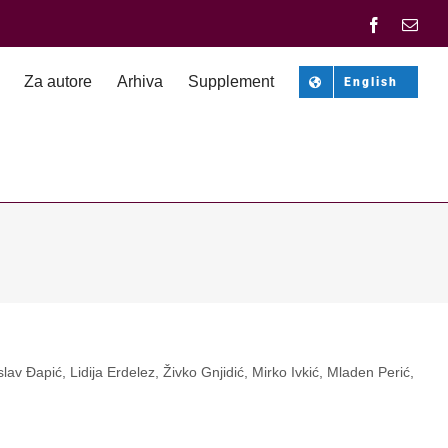
Facebook
Emai
Za autore
Arhiva
Supplement
English
av Đapić, Lidija Erdelez, Živko Gnjidić, Mirko Ivkić, Mladen Perić,