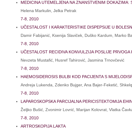
MEDICINA UTEMELJENA NA ZNANSTVENIM DOKAZIMA: 
Helena Markulin, Jelka Petrak
7-8
,
2010
UČESTALOST I KARAKTERISTIKE DISPEPSIJE U BOLE
Damir Fabijanić, Ksenija Slaviček, Duško Kardum, Marko Bani
7-8
,
2010
UČESTALOST RECIDIVA KONVULZIJA POSLIJE PRVOGA
Nevzeta Mustafić, Husref Tahirović, Jasmina Trnovčević
7-8
,
2010
HAEMOSIDEROSIS BULBI KOD PACIJENTA S MIJELODIS
Andreja Lukenda, Zdenko Bujger, Ana Bajer-Feketić, Shkelqi
7-8
,
2010
LAPAROSKOPSKA PARCIJALNA PERICISTEKTOMIJA EHIN
Željko Bušić, Zvonimir Lovrić, Marijan Kolovrat, Vlatka Čav
7-8
,
2010
ARTROSKOPIJA LAKTA