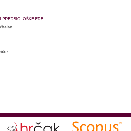
VI PREDBIOLOŠKE ERE
aštelan
riček