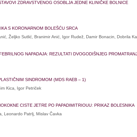
STAVOVI ZDRAVSTVENOG OSOBLJA JEDNE KLINIČKE BOLNICE
SNIKA S KORONARNOM BOLEŠĆU SRCA
ć, Željko Sutlić, Branimir Anić, Igor Rudež, Damir Bonacin, Dobrila Ka
 FEBRILNOG NAPADAJA: REZULTATI DVOGODIŠNJEG PROMATRAN
PLASTIČNIM SINDROMOM (MDS RAEB – 1)
m Kica, Igor Petriček
OKOKNE CISTE JETRE PO PAPADIMITRIOUU: PRIKAZ BOLESNIKA
ka, Leonardo Patrlj, Mislav Čavka