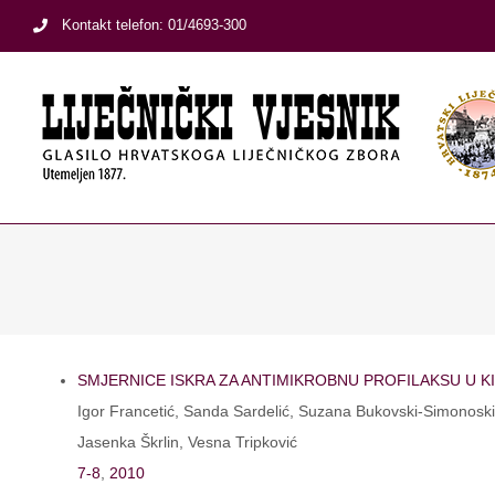
Skip
Kontakt telefon: 01/4693-300
to
content
SMJERNICE ISKRA ZA ANTIMIKROBNU PROFILAKSU U K
Igor Francetić, Sanda Sardelić, Suzana Bukovski-Simonoski, M
Jasenka Škrlin, Vesna Tripković
7-8
,
2010