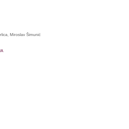
rlica, Miroslav Šimunić
JA