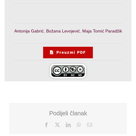
Antonija Gabrić
,
Božana Levojević
,
Maja Tomić Paradžik
Preuzmi PDF
Podijeli članak
Facebook
X
LinkedIn
WhatsApp
Email: