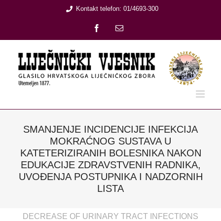
Skip
Kontakt telefon: 01/4693-300
to
Facebook
Email:
content
SMANJENJE INCIDENCIJE INFEKCIJA
MOKRAĆNOG SUSTAVA U
KATETERIZIRANIH BOLESNIKA NAKON
EDUKACIJE ZDRAVSTVENIH RADNIKA,
UVOĐENJA POSTUPNIKA I NADZORNIH
LISTA
DECREASE OF URINARY TRACT INFECTIONS