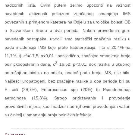
nadzornih lista. Ovim putem želimo upozoriti na važnost
navedenih aktivnosti prikazom značajnog smanjenja IMS
povezanih s primjenom katetera na Odjelu za urološke bolesti OB
u Slavonskom Brodu u dva perioda. Nakon provođenja gore
navedenih postupaka, utvrdili smo statistički značajnu razliku u
padu incidencije IMS koje prate kateterizaciju, i to s 20,4% na
2
11,7%, tj. c
=17,5; p<0,01 i posljedično, značajno smanjenje broja
2
bolničkoopskrbnih dana, c
=16,62; p<0,01, dok razlika u ukupnoj
potrošnji antibiotika na odjelu, unatoč padu broja IMS, nije bilo.
Najčešći uropatogeni, bez značajne razlike u oba perioda bili su
E. coli (29,7%), Enterococcus spp (20%) te Pseudomonas
aeruginosa (15,8%). Strogo pridržavanje i provođenje
preventivnih mjera, kao i nadzor nad njihovim provođenjem važan
su činitelj u smanjenju broja bolničkih infekcija.