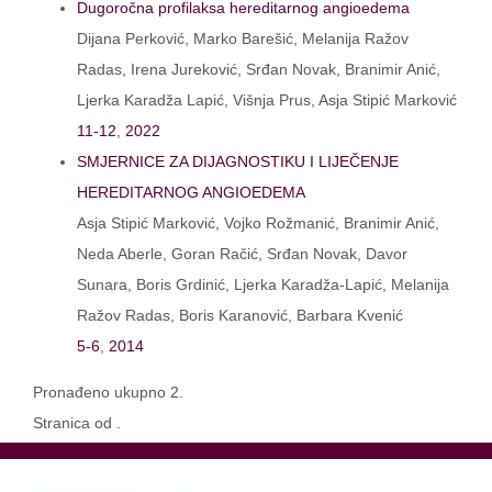
Dugoročna profilaksa hereditarnog angioedema
Dijana Perković, Marko Barešić, Melanija Ražov
Radas, Irena Jureković, Srđan Novak, Branimir Anić,
Ljerka Karadža Lapić, Višnja Prus, Asja Stipić Marković
11-12
,
2022
SMJERNICE ZA DIJAGNOSTIKU I LIJEČENJE
HEREDITARNOG ANGIOEDEMA
Asja Stipić Marković, Vojko Rožmanić, Branimir Anić,
Neda Aberle, Goran Račić, Srđan Novak, Davor
Sunara, Boris Grdinić, Ljerka Karadža-Lapić, Melanija
Ražov Radas, Boris Karanović, Barbara Kvenić
5-6
,
2014
Pronađeno ukupno 2.
Stranica od .