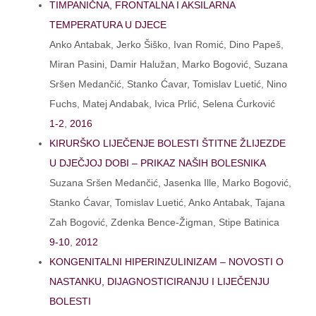
TIMPANIČNA, FRONTALNA I AKSILARNA
TEMPERATURA U DJECE
Anko Antabak, Jerko Šiško, Ivan Romić, Dino Papeš,
Miran Pasini, Damir Halužan, Marko Bogović, Suzana
Sršen Medančić, Stanko Ćavar, Tomislav Luetić, Nino
Fuchs, Matej Andabak, Ivica Prlić, Selena Ćurković
1-2
,
2016
KIRURŠKO LIJEČENJE BOLESTI ŠTITNE ŽLIJEZDE
U DJEČJOJ DOBI – PRIKAZ NAŠIH BOLESNIKA
Suzana Sršen Medančić, Jasenka Ille, Marko Bogović,
Stanko Ćavar, Tomislav Luetić, Anko Antabak, Tajana
Zah Bogović, Zdenka Bence-Žigman, Stipe Batinica
9-10
,
2012
KONGENITALNI HIPERINZULINIZAM – NOVOSTI O
NASTANKU, DIJAGNOSTICIRANJU I LIJEČENJU
BOLESTI