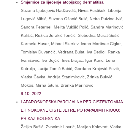
Smjernice za liječenje atopijskog dermatitisa
Suzana Ljubojević Hadžavdić, Nives Pustišek, Liborija
Lugović Mihić, Suzana Ožanić Bulić, Neira Puizina-Ivić,
Sandra Peternel, Melita Vukšić Polić, Sandra Marinović
Kulišić, Ružica Jurakić Tončić, Slobodna Murat-Sušić,
Karmela Husar, Mihael Skerlev, Ivana Martinac Ciglar,
Tomislav Duvančić, Vedrana Bulat, Iva Dediol, Ranka
Ivanišević, Iva Bojčić, Ines Brajac, Igor Kuric, Lena
Kotrulja, Lucija Tomić Babić, Gordana Krnjević-Pezić,
Vlatka Čavka, Andrija Stanimirović, Zrinka Bukvić
Mokos, Mirna Šitum, Branka Marinović
9-10
,
2022
LAPAROSKOPSKA PARCIJALNA PERICISTEKTOMIJA
EHINOKOKNE CISTE JETRE PO PAPADIMITRIOUU:
PRIKAZ BOLESNIKA
Željko Bušić, Zvonimir Lovrić, Marijan Kolovrat, Vlatka