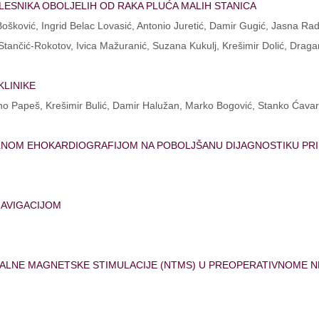
LESNIKA OBOLJELIH OD RAKA PLUĆA MALIH STANICA
ošković, Ingrid Belac Lovasić, Antonio Juretić, Damir Gugić, Jasna Rad
 Stančić-Rokotov, Ivica Mažuranić, Suzana Kukulj, Krešimir Dolić, Draga
KLINIKE
Dino Papeš, Krešimir Bulić, Damir Halužan, Marko Bogović, Stanko Ćavar
ALNOM EHOKARDIOGRAFIJOM NA POBOLJŠANU DIJAGNOSTIKU PR
NAVIGACIJOM
JALNE MAGNETSKE STIMULACIJE (NTMS) U PREOPERATIVNOME 