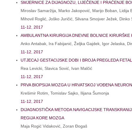
SMJERNICE ZA DIJAGNOZU, LIJEČENJE I PRAĆENJE BO
Miroslav Samaržija, Marko Jakopović, Marijo Boban, Lidija B
Mihovil Roglić, Joško Juričić, Silvana Smojver Ježek, Dinko
11-12
,
2017
AMBULANTNA KIRURGIJA DNEVNE BOLNICE KIRURŠKE 
Anko Antabak, Ira Fabijanić, Željka Gajdek, Igor Jelaska, 
11-12
,
2017
UTJECAJ GESTACIJSKE DOBI I BROJA PREGLEDA FET
Rea Levicki, Slavica Sović, Ivan Malčić
11-12
,
2017
PRVA BIOPSIJA MOZGA U HRVATSKOJ VOĐENA NEURO
Krešimir Rotim, Tomislav Sajko, Ilijana Šumonja
11-12
,
2017
DIJAGNOSTIČKA METODA NAVIGACIJSKE TRANSKRANI
REGIJA KORE MOZGA
Maja Rogić Vidaković, Zoran Đogaš