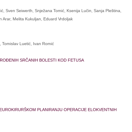
ić, Sven Seiwerth, Snježana Tomić, Ksenija Lučin, Sanja Pleština,
n Arar, Melita Kukuljan, Eduard Vrdoljak
, Tomislav Luetić, Ivan Romić
IROĐENIH SRČANIH BOLESTI KOD FETUSA
NEUROKIRURŠKOM PLANIRANJU OPERACIJE ELOKVENTNIH