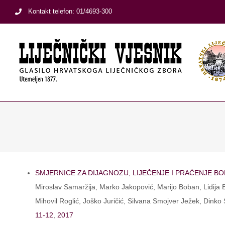
Skip
Kontakt telefon: 01/4693-300
to
content
SMJERNICE ZA DIJAGNOZU, LIJEČENJE I PRAĆENJE B
Miroslav Samaržija, Marko Jakopović, Marijo Boban, Lidija B
Mihovil Roglić, Joško Juričić, Silvana Smojver Ježek, Dinko
11-12
,
2017