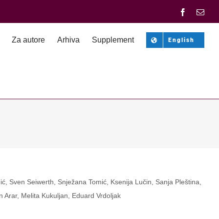
Facebook
Emai
Za autore
Arhiva
Supplement
English
ić, Sven Seiwerth, Snježana Tomić, Ksenija Lučin, Sanja Pleština,
n Arar, Melita Kukuljan, Eduard Vrdoljak