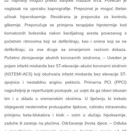
uz najmanji mogući prekid vanjske masaže srca. Povećan je
naglasak na uporabu kapnografije. Prepoznat je moguć štetan
učinak hiperoksemije. Revidirana je preporuka za kontrolu
glikemije. Preporučuje se primjena terapijske hipotermije kod
komatoznih bolesnika nakon kardijalnog aresta povezanog s
početnim ritmovima koji se defibriliraju, kao i onima koji se ne
defibriliraju, za ove druge sa smanjenom razinom dokaza.
Početno zbrinjavanje akutnih koronarnih sindroma. – Uveden je
pojam infarkt miokarda bez ST-elevacije–akutni koronarni sindrom
(NSTEMI-ACS) koji obuhvaća infarkt miokarda bez elevacije ST-
spojnice i nestabilnu anginu pektoris. Primarna PCI (PPCI)
najpoželjniji je reperfuzijski postupak, uz uvjet da ga obavi iskusan
tim i u skladu s vremenskim okvirima. U liječenju bi trebalo
izbjegavati nesteroidne protuupalne lijekove, rutinsku intravensku
primjenu beta-blokatora i kisik – osim u slučaju hipoksemije,
zaduhe ili zastoja na plućima. Održavanje života djece. – Odluka