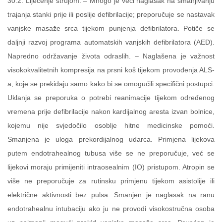
30:2. Liječenje strujom. – Mnogo je veći naglasak na smanjivanju
trajanja stanki prije ili poslije defibrilacije; preporučuje se nastavak
vanjske masaže srca tijekom punjenja defibrilatora. Potiče se
daljnji razvoj programa automatskih vanjskih defibrilatora (AED).
Napredno održavanje života odraslih. – Naglašena je važnost
visokokvalitetnih kompresija na prsni koš tijekom provođenja ALS-
a, koje se prekidaju samo kako bi se omogućili specifični postupci.
Uklanja se preporuka o potrebi reanimacije tijekom određenog
vremena prije defibrilacije nakon kardijalnog aresta izvan bolnice,
kojemu nije svjedočilo osoblje hitne medicinske pomoći.
Smanjena je uloga prekordijalnog udarca. Primjena lijekova
putem endotrahealnog tubusa više se ne preporučuje, već se
lijekovi moraju primijeniti intraosealnim (IO) pristupom. Atropin se
više ne preporučuje za rutinsku primjenu tijekom asistolije ili
električne aktivnosti bez pulsa. Smanjen je naglasak na ranu
endotrahealnu intubaciju ako ju ne provodi visokostručna osoba