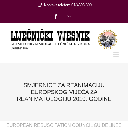
Skip
Kontakt telefon: 01/4693-300
to
Facebook
Email:
content
SMJERNICE ZA REANIMACIJU
EUROPSKOG VIJEĆA ZA
REANIMATOLOGIJU 2010. GODINE
EUROPEAN RESUSCITATION COUNCIL GUIDELINES