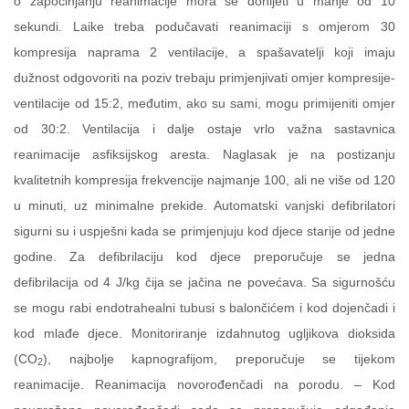
o započinjanju reanimacije mora se donijeti u manje od 10
sekundi. Laike treba podučavati reanimaciji s omjerom 30
kompresija naprama 2 ventilacije, a spašavatelji koji imaju
dužnost odgovoriti na poziv trebaju primjenjivati omjer kompresije-
ventilacije od 15:2, međutim, ako su sami, mogu primijeniti omjer
od 30:2. Ventilacija i dalje ostaje vrlo važna sastavnica
reanimacije asfiksijskog aresta. Naglasak je na postizanju
kvalitetnih kompresija frekvencije najmanje 100, ali ne više od 120
u minuti, uz minimalne prekide. Automatski vanjski defibrilatori
sigurni su i uspješni kada se primjenjuju kod djece starije od jedne
godine. Za defibrilaciju kod djece preporučuje se jedna
defibrilacija od 4 J/kg čija se jačina ne povećava. Sa sigurnošću
se mogu rabi endotrahealni tubusi s balončićem i kod dojenčadi i
kod mlađe djece. Monitoriranje izdahnutog ugljikova dioksida
(CO
), najbolje kapnografijom, preporučuje se tijekom
2
reanimacije. Reanimacija novorođenčadi na porodu. – Kod