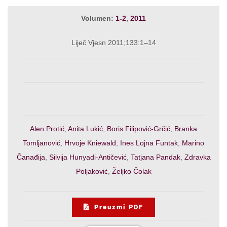
Volumen:
1-2
,
2011
Liječ Vjesn 2011;133:1–14
Alen Protić
,
Anita Lukić
,
Boris Filipović-Grčić
,
Branka
Tomljanović
,
Hrvoje Kniewald
,
Ines Lojna Funtak
,
Marino
Čanađija
,
Silvija Hunyadi-Antičević
,
Tatjana Pandak
,
Zdravka
Poljaković
,
Željko Čolak
Preuzmi PDF