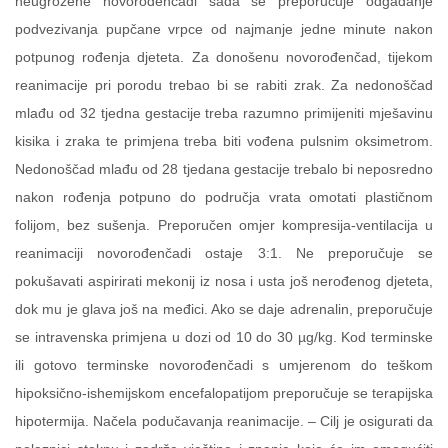
neugrožene novorođenčadi sada se preporučuje odgađanje
podvezivanja pupčane vrpce od najmanje jedne minute nakon
potpunog rođenja djeteta. Za donošenu novorođenčad, tijekom
reanimacije pri porodu trebao bi se rabiti zrak. Za nedonoščad
mlađu od 32 tjedna gestacije treba razumno primijeniti mješavinu
kisika i zraka te primjena treba biti vođena pulsnim oksimetrom.
Nedonoščad mlađu od 28 tjedana gestacije trebalo bi neposredno
nakon rođenja potpuno do područja vrata omotati plastičnom
folijom, bez sušenja. Preporučen omjer kompresija-ventilacija u
reanimaciji novorođenčadi ostaje 3:1. Ne preporučuje se
pokušavati aspirirati mekonij iz nosa i usta još nerođenog djeteta,
dok mu je glava još na međici. Ako se daje adrenalin, preporučuje
se intravenska primjena u dozi od 10 do 30 µg/kg. Kod terminske
ili gotovo terminske novorođenčadi s umjerenom do teškom
hipoksično-ishemijskom encefalopatijom preporučuje se terapijska
hipotermija. Načela podučavanja reanimacije. – Cilj je osigurati da