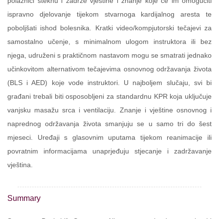
polaznici steknu i zadrže vještine i znanje koje će im omogućiti
ispravno djelovanje tijekom stvarnoga kardijalnog aresta te
poboljšati ishod bolesnika. Kratki video/kompjutorski tečajevi za
samostalno učenje, s minimalnom ulogom instruktora ili bez
njega, udruženi s praktičnom nastavom mogu se smatrati jednako
učinkovitom alternativom tečajevima osnovnog održavanja života
(BLS i AED) koje vode instruktori. U najboljem slučaju, svi bi
građani trebali biti osposobljeni za standardnu KPR koja uključuje
vanjsku masažu srca i ventilaciju. Znanje i vještine osnovnog i
naprednog održavanja života smanjuju se u samo tri do šest
mjeseci. Uređaji s glasovnim uputama tijekom reanimacije ili
povratnim informacijama unaprjeđuju stjecanje i zadržavanje
vještina.
Summary