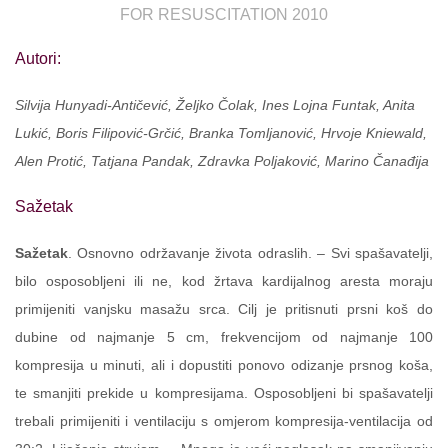
FOR RESUSCITATION 2010
Autori:
Silvija Hunyadi-Antičević, Željko Čolak, Ines Lojna Funtak, Anita
Lukić, Boris Filipović-Grčić, Branka Tomljanović, Hrvoje Kniewald,
Alen Protić, Tatjana Pandak, Zdravka Poljaković, Marino Čanađija
Sažetak
Sažetak
. Osnovno održavanje života odraslih. – Svi spašavatelji,
bilo osposobljeni ili ne, kod žrtava kardijalnog aresta moraju
primijeniti vanjsku masažu srca. Cilj je pritisnuti prsni koš do
dubine od najmanje 5 cm, frekvencijom od najmanje 100
kompresija u minuti, ali i dopustiti ponovo odizanje prsnog koša,
te smanjiti prekide u kompresijama. Osposobljeni bi spašavatelji
trebali primijeniti i ventilaciju s omjerom kompresija-ventilacija od