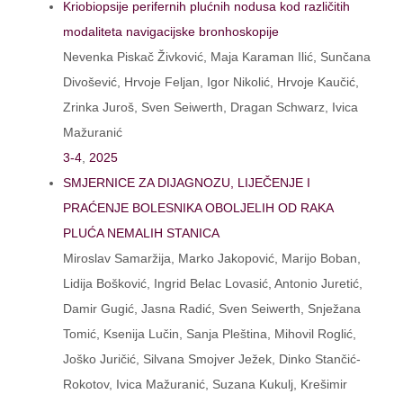
Kriobiopsije perifernih plućnih nodusa kod različitih
modaliteta navigacijske bronhoskopije
Nevenka Piskač Živković, Maja Karaman Ilić, Sunčana
Divošević, Hrvoje Feljan, Igor Nikolić, Hrvoje Kaučić,
Zrinka Juroš, Sven Seiwerth, Dragan Schwarz, Ivica
Mažuranić
3-4
,
2025
SMJERNICE ZA DIJAGNOZU, LIJEČENJE I
PRAĆENJE BOLESNIKA OBOLJELIH OD RAKA
PLUĆA NEMALIH STANICA
Miroslav Samaržija, Marko Jakopović, Marijo Boban,
Lidija Bošković, Ingrid Belac Lovasić, Antonio Juretić,
Damir Gugić, Jasna Radić, Sven Seiwerth, Snježana
Tomić, Ksenija Lučin, Sanja Pleština, Mihovil Roglić,
Joško Juričić, Silvana Smojver Ježek, Dinko Stančić-
Rokotov, Ivica Mažuranić, Suzana Kukulj, Krešimir