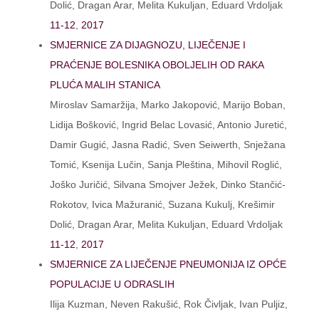
Dolić, Dragan Arar, Melita Kukuljan, Eduard Vrdoljak
11-12
,
2017
SMJERNICE ZA DIJAGNOZU, LIJEČENJE I
PRAĆENJE BOLESNIKA OBOLJELIH OD RAKA
PLUĆA MALIH STANICA
Miroslav Samaržija, Marko Jakopović, Marijo Boban,
Lidija Bošković, Ingrid Belac Lovasić, Antonio Juretić,
Damir Gugić, Jasna Radić, Sven Seiwerth, Snježana
Tomić, Ksenija Lučin, Sanja Pleština, Mihovil Roglić,
Joško Juričić, Silvana Smojver Ježek, Dinko Stančić-
Rokotov, Ivica Mažuranić, Suzana Kukulj, Krešimir
Dolić, Dragan Arar, Melita Kukuljan, Eduard Vrdoljak
11-12
,
2017
SMJERNICE ZA LIJEČENJE PNEUMONIJA IZ OPĆE
POPULACIJE U ODRASLIH
Ilija Kuzman, Neven Rakušić, Rok Čivljak, Ivan Puljiz,