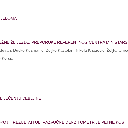
RIJELOMA
REŽNE ŽLIJEZDE: PREPORUKE REFERENTNOG CENTRA MINISTARS
ovan, Duško Kuzmanić, Željko Kaštelan, Nikola Knežević, Željka Crnčev
o Koršić
M
LIJEČENJU DEBLJINE
OJ – REZULTATI ULTRAZVUČNE DENZITOMETRIJE PETNE KOSTI