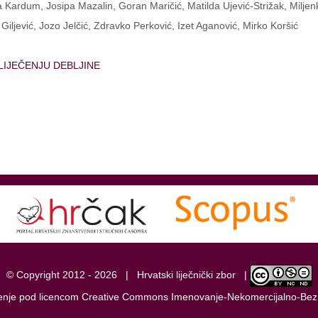
va Kardum, Josipa Mazalin, Goran Maričić, Matilda Ujević-Strižak, Milje
iljević, Jozo Jelčić, Zdravko Perković, Izet Aganović, Mirko Koršić
LIJEČENJU DEBLJINE
© Copyright 2012 -
2026 |
Hrvatski liječnički zbor
|
tenje pod licencom
Creative Commons Imenovanje-Nekomercijalno-Bez