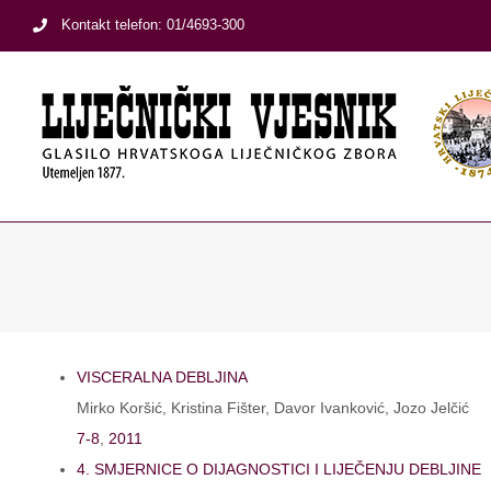
Skip
Kontakt telefon: 01/4693-300
to
content
VISCERALNA DEBLJINA
Mirko Koršić, Kristina Fišter, Davor Ivanković, Jozo Jelčić
7-8
,
2011
4. SMJERNICE O DIJAGNOSTICI I LIJEČENJU DEBLJINE