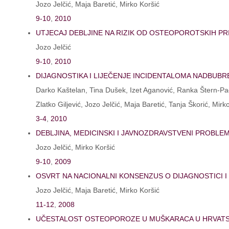
Jozo Jelčić, Maja Baretić, Mirko Koršić
9-10
,
2010
UTJECAJ DEBLJINE NA RIZIK OD OSTEOPOROTSKIH P
Jozo Jelčić
9-10
,
2010
DIJAGNOSTIKA I LIJEČENJE INCIDENTALOMA NADBUB
Darko Kaštelan, Tina Dušek, Izet Aganović, Ranka Štern-Pad
Zlatko Giljević, Jozo Jelčić, Maja Baretić, Tanja Škorić, Mirk
3-4
,
2010
DEBLJINA, MEDICINSKI I JAVNOZDRAVSTVENI PROBLE
Jozo Jelčić, Mirko Koršić
9-10
,
2009
OSVRT NA NACIONALNI KONSENZUS O DIJAGNOSTICI I 
Jozo Jelčić, Maja Baretić, Mirko Koršić
11-12
,
2008
UČESTALOST OSTEOPOROZE U MUŠKARACA U HRVATSK