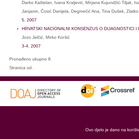
Darko Kaštelan, Ivana Kraljević, Mirjana Kujundžić-Tiljak, I
Janjanin, Čosić Danijela, Degmečić Ana, Tina Dušek, Zlatko G
5
,
2007
HRVATSKI NACIONALNI KONSENZUS O DIJAGNOSTICI I 
Jozo Jelčić, Mirko Koršić
3-4
,
2007
Pronađeno ukupno 8.
Stranica od .
Ovo djelo je dano na koriš