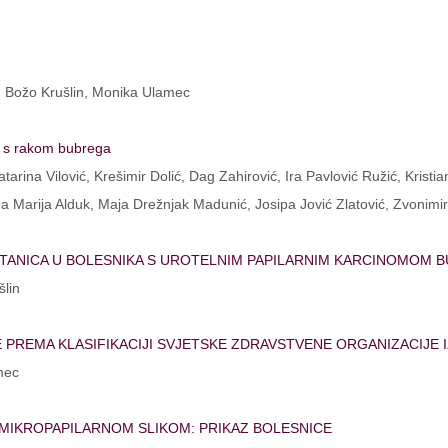
ć, Božo Krušlin, Monika Ulamec
ka s rakom bubrega
rina Vilović, Krešimir Dolić, Dag Zahirović, Ira Pavlović Ružić, Kristi
na Marija Alduk, Maja Drežnjak Madunić, Josipa Jović Zlatović, Zvonimir
STANICA U BOLESNIKA S UROTELNIM PAPILARNIM KARCINOMOM B
šlin
REMA KLASIFIKACIJI SVJETSKE ZDRAVSTVENE ORGANIZACIJE IZ
mec
MIKROPAPILARNOM SLIKOM: PRIKAZ BOLESNICE