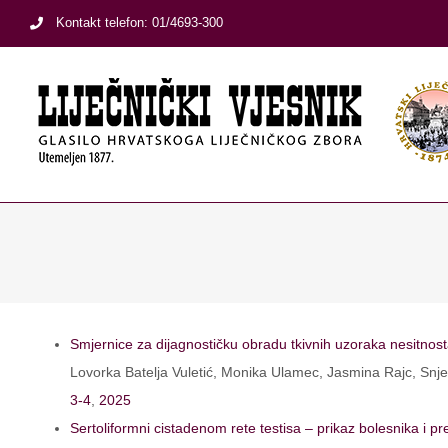
Skip
Kontakt telefon: 01/4693-300
to
content
Smjernice za dijagnostičku obradu tkivnih uzoraka nesitnos
Lovorka Batelja Vuletić, Monika Ulamec, Jasmina Rajc, Snj
3-4
,
2025
Sertoliformni cistadenom rete testisa – prikaz bolesnika i pre