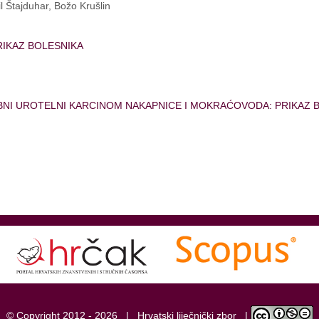
l Štajduhar, Božo Krušlin
RIKAZ BOLESNIKA
n
BNI UROTELNI KARCINOM NAKAPNICE I MOKRAĆOVODA: PRIKAZ 
© Copyright 2012 -
2026 |
Hrvatski liječnički zbor
|