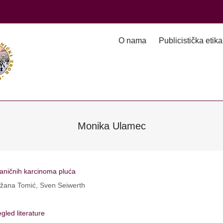
O nama
Publicistička etika
Monika Ulamec
taničnih karcinoma pluća
ežana Tomić, Sven Seiwerth
gled literature