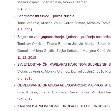
Maša Pošpaić, Božo Krušlin, Monika Ulamec
3-4
,
2023
Spermatocitni tumor – prikaz slučaja
Tonći Vodopić, Kristina Vnuk, Goran Štimac, Miroslav Tomi
5-6
,
2021
Smjernice za dijagnosticiranje, liječenje i praćenje bolesni
Tomislav Omrčen, Tihana Boraska Jelavić, Marijan Šitum, Kata
Gamulin, Milena Gnjidić, Željko Kaštelan, Marijana Ćorić, A
11-12
,
2019
SVJETLOSTANIČNI PAPILARNI KARCINOM BUBREŽNIH 
Vjekoslav Andrić, Monika Ulamec, Danijel Justinić, Božo Kru
5-6
,
2018
ODREĐIVANJE GRADUSA ADENOKARCINOMA PROSTATE P
Božo Krušlin, Tihana Džombeta, Davor Tomas, Monika Ula
3-4
,
2017
KARCINOSARKOM SIGMOIDNOGA DEBELOG CRIJEVA S 