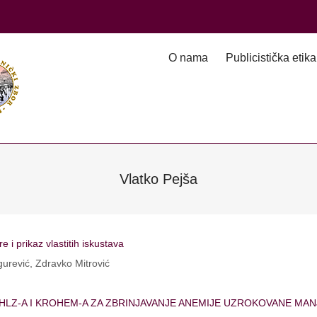
O nama
Publicistička etika
Vlatko Pejša
 i prikaz vlastitih iskustava
gurević, Zdravko Mitrović
LZ-A I KROHEM-A ZA ZBRINJAVANJE ANEMIJE UZROKOVANE MA