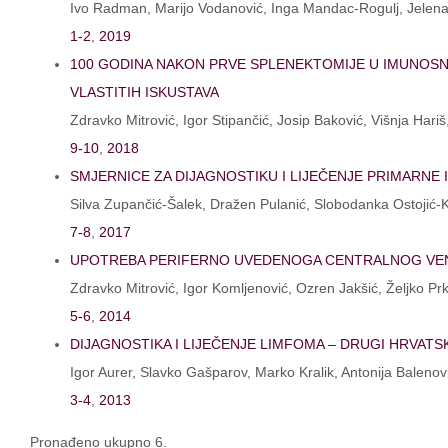
Ivo Radman, Marijo Vodanović, Inga Mandac-Rogulj, Jelena 
1-2
,
2019
100 GODINA NAKON PRVE SPLENEKTOMIJE U IMUNOSN
VLASTITIH ISKUSTAVA
Zdravko Mitrović, Igor Stipančić, Josip Baković, Višnja Hari
9-10
,
2018
SMJERNICE ZA DIJAGNOSTIKU I LIJEČENJE PRIMARN
Silva Zupančić-Šalek, Dražen Pulanić, Slobodanka Ostojić-K
7-8
,
2017
UPOTREBA PERIFERNO UVEDENOGA CENTRALNOG VENSK
Zdravko Mitrović, Igor Komljenović, Ozren Jakšić, Željko Pr
5-6
,
2014
DIJAGNOSTIKA I LIJEČENJE LIMFOMA – DRUGI HRVAT
Igor Aurer, Slavko Gašparov, Marko Kralik, Antonija Balenov
3-4
,
2013
Pronađeno ukupno 6.