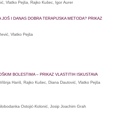
ć, Vlatko Pejša, Rajko Kušec, Igor Aurer
 JOŠ I DANAS DOBRA TERAPIJSKA METODA? PRIKAZ
žević, Vlatko Pejša
IM BOLESTIMA – PRIKAZ VLASTITIH ISKUSTAVA
 Višnja Hariš, Rajko Kušec, Diana Dautović, Vlatko Pejša
, Slobodanka Ostojić-Kolonić, Josip Joachim Grah