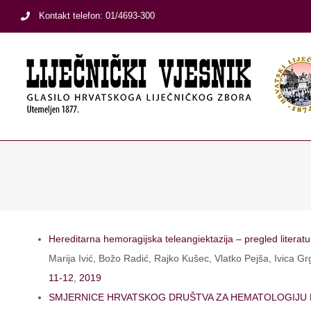
Skip
Kontakt telefon: 01/4693-300
to
content
Hereditarna hemoragijska teleangiektazija – pregled literature
Marija Ivić, Božo Radić, Rajko Kušec, Vlatko Pejša, Ivica Gr
11-12
,
2019
SMJERNICE HRVATSKOG DRUŠTVA ZA HEMATOLOGIJU H