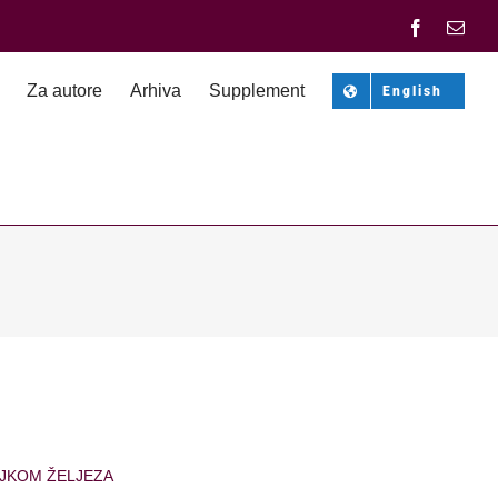
Facebook
Emai
Za autore
Arhiva
Supplement
English
NJKOM ŽELJEZA