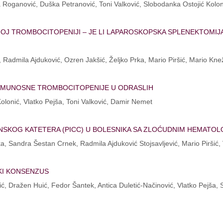
Roganović, Duška Petranović, Toni Valković, Slobodanka Ostojić Koloni
OJ TROMBOCITOPENIJI – JE LI LAPAROSKOPSKA SPLENEKTOMIJA
š, Radmila Ajduković, Ozren Jakšić, Željko Prka, Mario Piršić, Mario Kne
E IMUNOSNE TROMBOCITOPENIJE U ODRASLIH
olonić, Vlatko Pejša, Toni Valković, Damir Nemet
OG KATETERA (PICC) U BOLESNIKA SA ZLOĆUDNIM HEMATOLOŠK
ka, Sandra Šestan Crnek, Radmila Ajduković Stojsavljević, Mario Piršić,
SKI KONSENZUS
ić, Dražen Huić, Fedor Šantek, Antica Duletić-Načinović, Vlatko Pejša